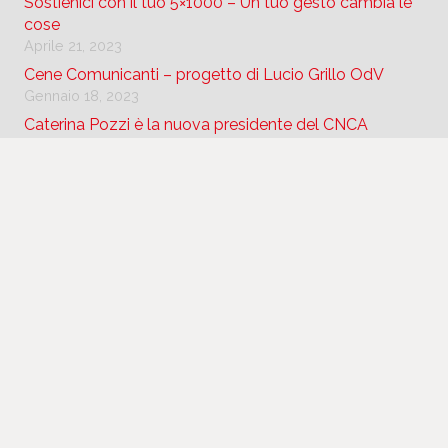
Sostienici con il tuo 5×1000 – Un tuo gesto cambia le
cose
Aprile 21, 2023
Cene Comunicanti – progetto di Lucio Grillo OdV
Gennaio 18, 2023
Caterina Pozzi è la nuova presidente del CNCA
Dicembre 20, 2022
Contatti
info@coopalice.net
+39 0173 44 00 54