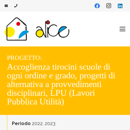
PROGETTO:
Accoglienza tirocini scuole di
ogni ordine e grado, progetti di
alternativa a provvedimenti
disciplinari, LPU (Lavori
Pubblica Utilità)
Periodo
2022
,
2023