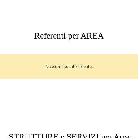
Referenti per AREA
Nessun risultato trovato.
STRUTTURE e SERVIZI per Area