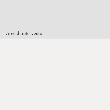
Aree di intervento
Area DISABILITÀ
Area MINORI
Area DIPENDENZE
Area INCLUSIONE
Area MIGRAZIONI
Area PROSSIMITÀ
Area INFANZIA
Area stampa
News