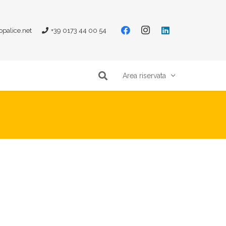
opalice.net
+39 0173 44 00 54
Area riservata