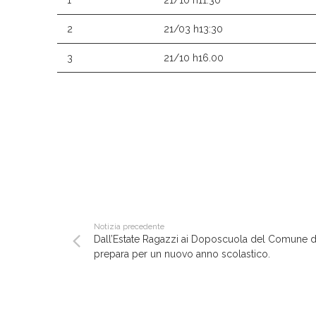
1
21/10 h11:30
2
21/03 h13:30
3
21/10 h16.00
Notizia precedente
Dall’Estate Ragazzi ai Doposcuola del Comune di 
prepara per un nuovo anno scolastico.