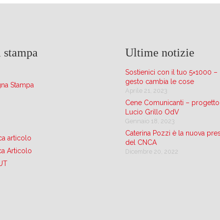
 stampa
Ultime notizie
Sostienici con il tuo 5×1000 –
gesto cambia le cose
gna Stampa
Aprile 21, 2023
Cene Comunicanti – progetto
Lucio Grillo OdV
Gennaio 18, 2023
Caterina Pozzi è la nuova pre
a articolo
del CNCA
a Articolo
Dicembre 20, 2022
UT