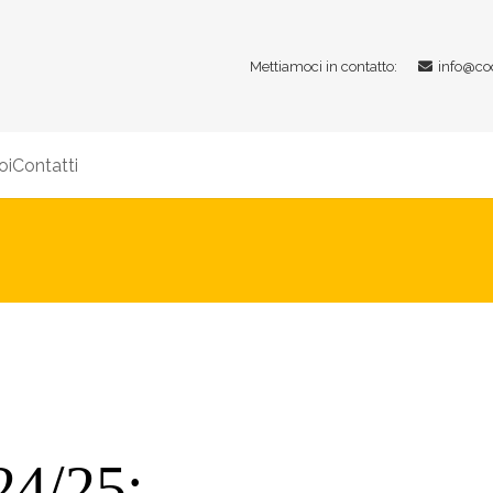
Mettiamoci in contatto:
info@co
oi
Contatti
24/25: