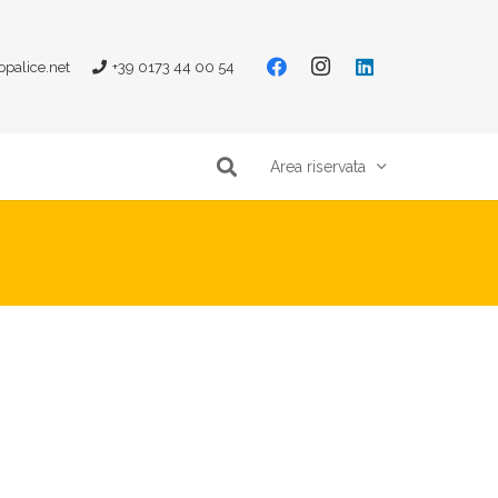
opalice.net
+39 0173 44 00 54
Area riservata