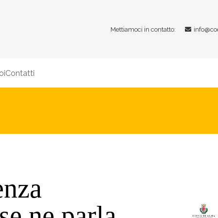
Mettiamoci in contatto:
info@co
oi
Contatti
enza
se ne parla