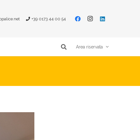
opalice.net
+39 0173 44 00 54
Area riservata