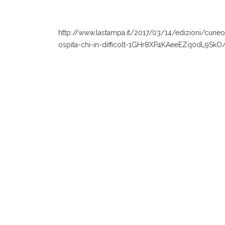
http://www.lastampa.it/2017/03/14/edizioni/cuneo
ospita-chi-in-difficolt-1GHr8XP4KAeeEZq0dL9SkO/