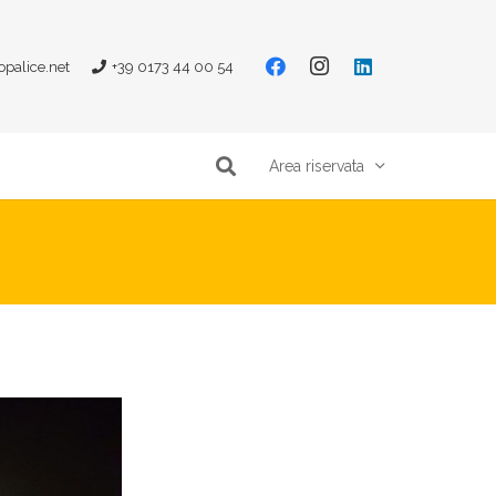
opalice.net
+39 0173 44 00 54
Area riservata