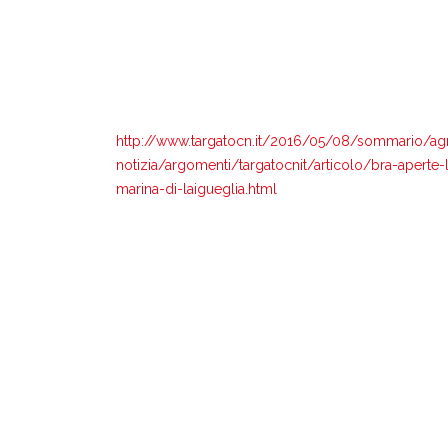
http://www.targatocn.it/2016/05/08/sommario/agr
notizia/argomenti/targatocnit/articolo/bra-aperte-l
marina-di-laigueglia.html