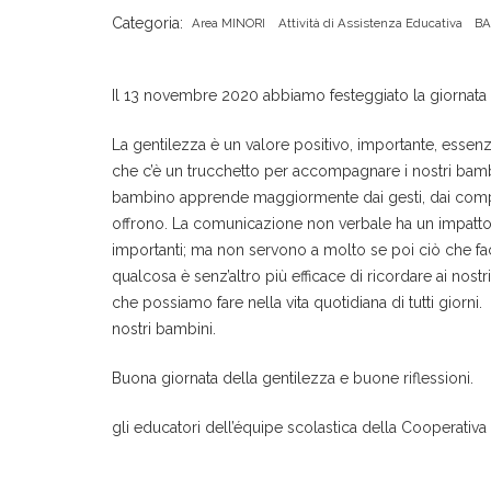
Categoria:
Area MINORI
Attività di Assistenza Educativa
BA
Il 13 novembre 2020 abbiamo festeggiato la giornata 
La gentilezza è un valore positivo, importante, essenzia
che c’è un trucchetto per accompagnare i nostri bambi
bambino apprende maggiormente dai gesti, dai comporta
offrono. La comunicazione non verbale ha un impatt
importanti; ma non servono a molto se poi ciò che fac
qualcosa è senz’altro più efficace di ricordare ai nos
che possiamo fare nella vita quotidiana di tutti gior
nostri bambini.
Buona giornata della gentilezza e buone riflessioni.
gli educatori dell’équipe scolastica della Cooperativa 