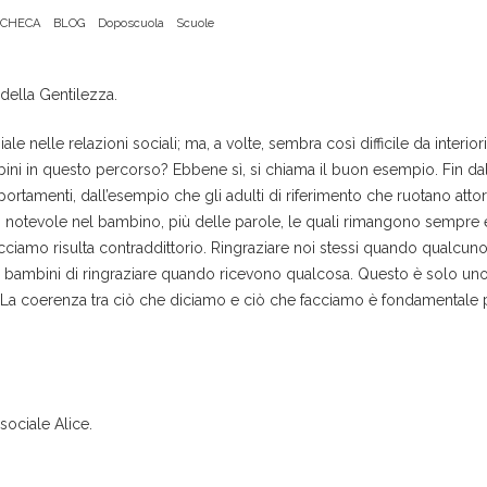
CHECA
BLOG
Doposcuola
Scuole
della Gentilezza.
le nelle relazioni sociali; ma, a volte, sembra così difficile da interio
ni in questo percorso? Ebbene sì, si chiama il buon esempio. Fin dall
menti, dall’esempio che gli adulti di riferimento che ruotano attorn
o notevole nel bambino, più delle parole, le quali rimangono sempr
ciamo risulta contraddittorio. Ringraziare noi stessi quando qualcun
tri bambini di ringraziare quando ricevono qualcosa. Questo è solo uno
ni. La coerenza tra ciò che diciamo e ciò che facciamo è fondamentale 
sociale Alice.