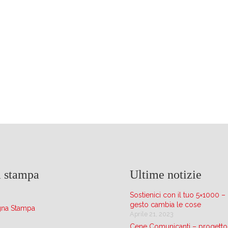
 stampa
Ultime notizie
Sostienici con il tuo 5×1000 –
gesto cambia le cose
gna Stampa
Aprile 21, 2023
Cene Comunicanti – progetto