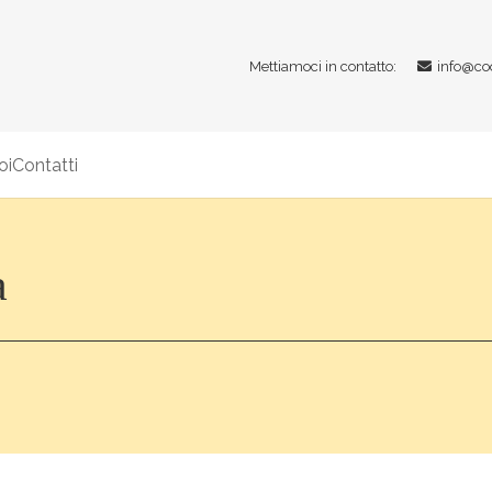
Mettiamoci in contatto:
info@co
oi
Contatti
a