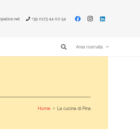
opalice.net
+39 0173 44 00 54
Area riservata
Home
La cucina di Pina