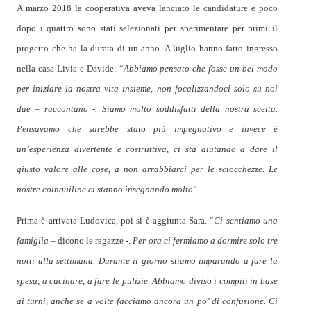
A marzo 2018 la cooperativa aveva lanciato le candidature e poco
dopo i quattro sono stati selezionati per sperimentare per primi il
progetto che ha la durata di un anno. A luglio hanno fatto ingresso
nella casa Livia e Davide: “
Abbiamo pensato che fosse un bel modo
per iniziare la nostra vita insieme,
non focalizzandoci solo su noi
due – raccontano -. Siamo molto soddisfatti della nostra scelta.
Pensavamo che sarebbe stato più impegnativo e invece è
un’esperienza divertente e costruttiva, ci sta aiutando a dare il
giusto valore alle cose, a non arrabbiarci per le sciocchezze. Le
nostre coinquiline ci stanno insegnando molto
”.
Prima è arrivata Ludovica, poi si è aggiunta Sara. “
Ci sentiamo una
famiglia
– dicono le ragazze -.
Per ora ci fermiamo a dormire solo tre
notti alla settimana. Durante il giorno stiamo imparando a fare la
spesa, a cucinare, a fare le pulizie. Abbiamo diviso i compiti in base
ai turni, anche se a volte facciamo ancora un po’ di confusione. Ci