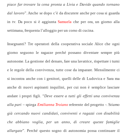
piace far trovare la cena pronta a Livia e Davide quando tornano
dal lavoro
”. Anche se dopo c’è da discutere anche per cosa si guarda
in tv. Da poco si è aggiunta
Samuela
che per ora, un giorno alla
settimana, frequenta l’alloggio per un corso di cucina.
Insegnanti? Tre operatori della cooperativa sociale Alice che ogni
giorno seguono le ragazze perché possano diventare sempre più
autonome. La gestione del denaro, fare una lavatrice, rispettare i turni
e le regole della convivenza, tutte cose da imparare. Mensilmente ci
si incontra anche con i genitori, quelli delle di Ludovica e Sara ma
anche di nuovi aspiranti inquilini, per cui non è semplice lasciare
andare i propri figli. “
Deve essere a tutti gli effetti una convivenza
alla pari
– spiega
Emilianna Troiano
referente del progetto -. S
tiamo
già cercando nuovi candidati, conviventi e ragazzi con disabilità
che abbiano voglia, per un anno, di creare queste famiglie
allargate
”. Perché questo sogno di autonomia possa continuare il