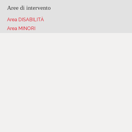
Aree di intervento
Area DISABILITÀ
Area MINORI
Area DIPENDENZE
Area INCLUSIONE
Area MIGRAZIONI
Area PROSSIMITÀ
Area INFANZIA
Area stampa
News
Rassegna Stampa
Soci